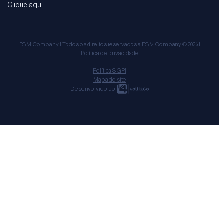
Clique aqui
PSM Company | Todos os direitos reservados a PSM Company © 2026 |
Política de privacidade
-
Política SGPI
Mapa do site
Desenvolvido por
Home