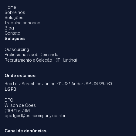
Home
Sobre nós
Soluções
Trabalhe conosco
Blog
Contato
Soluções
Outsourcing
Profissionais sob Demanda
Recrutamento e Seleção (IT Hunting)
Onde estamos:
Rua Luiz Seraphico Júnior, 511 - 18° Andar -SP - 04729-080
LGPD
DPO
Wilson de Goes
(11) 97152-7364
dpo.lgpd@psmcompany.com.br
Canal de denúncias: